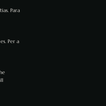
ias. Para
es. Per a
the
ll