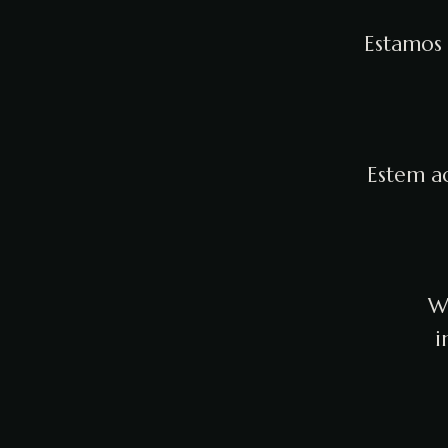
Estamos 
Estem ac
We
i