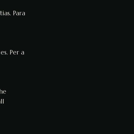
ias. Para
es. Per a
the
ll