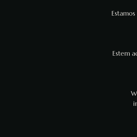
Estamos 
Estem ac
We
i