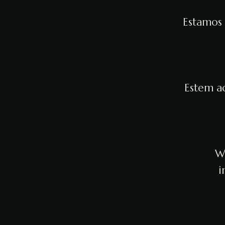
Estamos 
Estem ac
We
i