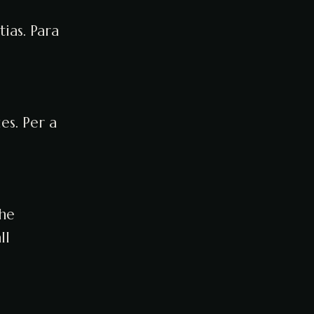
ias. Para
es. Per a
the
ll