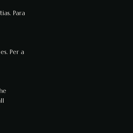
ias. Para
es. Per a
the
ll