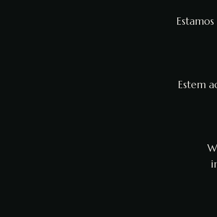
Estamos 
Estem ac
We
i