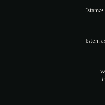
Estamos 
Estem ac
We
i