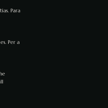
ias. Para
es. Per a
the
ll