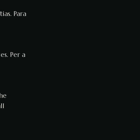
ias. Para
es. Per a
the
ll