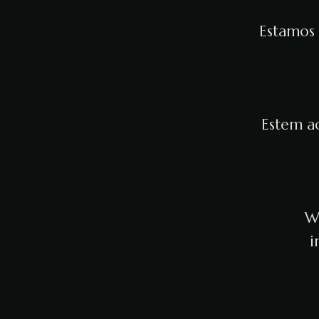
Estamos 
Estem ac
We
i