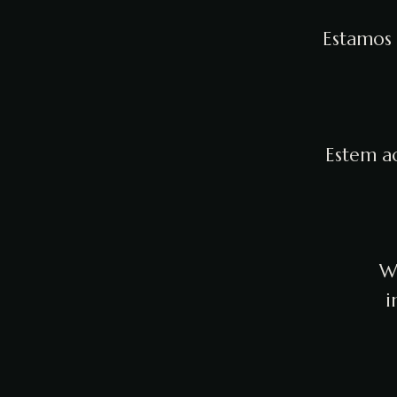
Estamos 
Estem ac
We
i