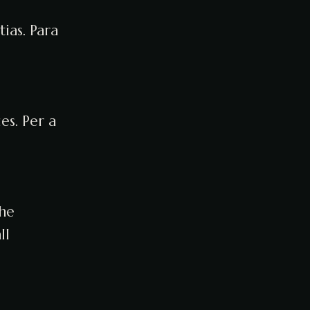
ias. Para
es. Per a
the
ll