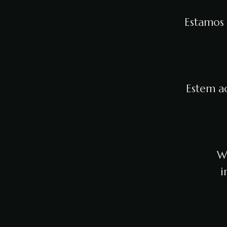
Estamos 
Estem ac
We
i