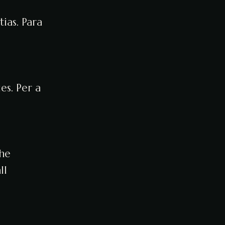
ias. Para
es. Per a
the
ll