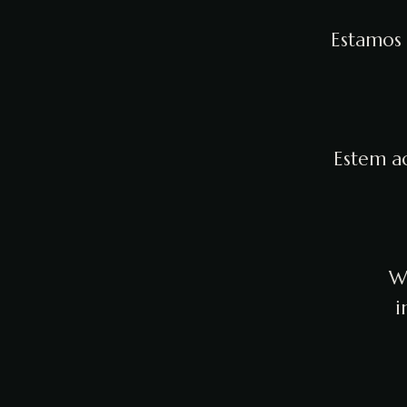
Estamos 
Estem ac
We
i