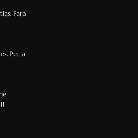
ias. Para
es. Per a
the
ll