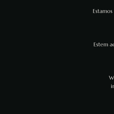
Estamos 
Estem ac
We
i