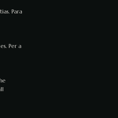
ias. Para
es. Per a
the
ll