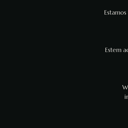
Estamos 
Estem ac
We
i