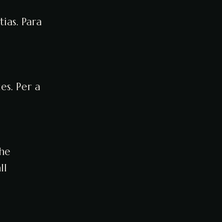
ias. Para
es. Per a
the
ll