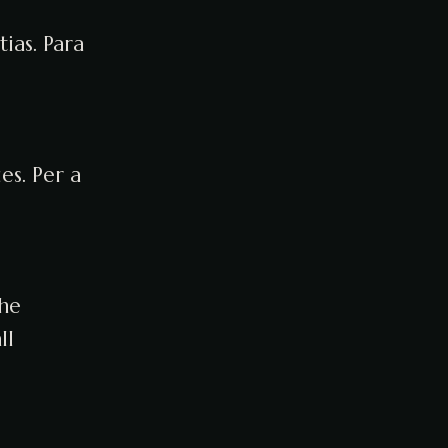
ias. Para
es. Per a
the
ll