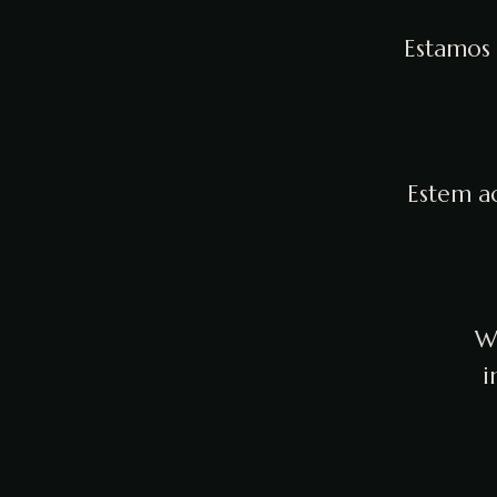
Estamos 
Estem ac
We
i