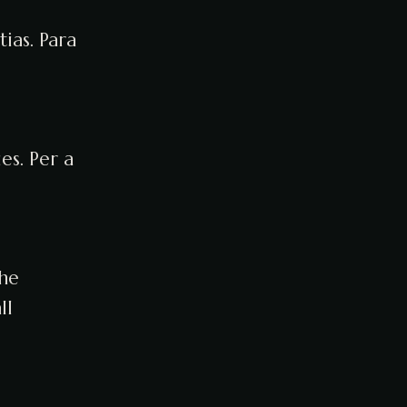
ias. Para
es. Per a
the
ll