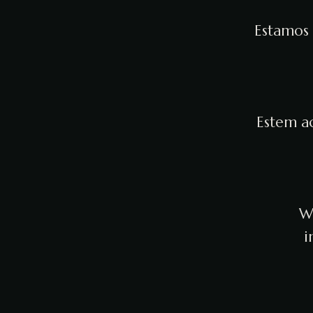
Estamos 
Estem ac
We
i