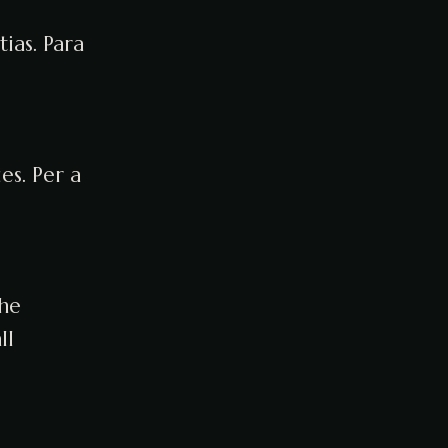
ias. Para
es. Per a
the
ll