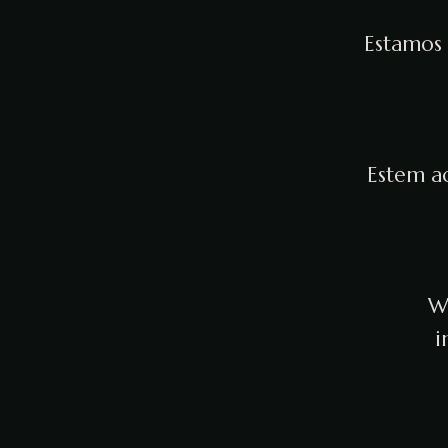
Estamos 
Estem ac
We
i