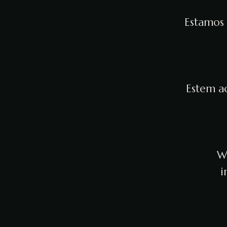
Estamos 
Estem ac
We
i