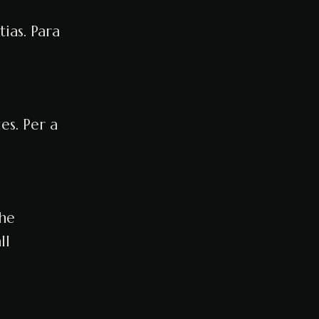
ias. Para
es. Per a
the
ll