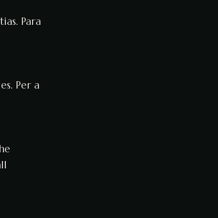
ias. Para
es. Per a
the
ll