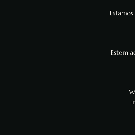
Estamos 
Estem ac
We
i