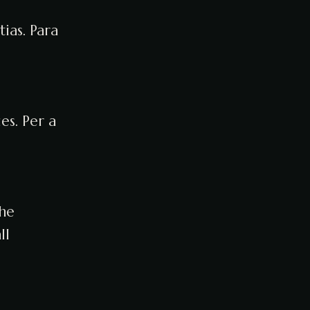
ias. Para
es. Per a
the
ll