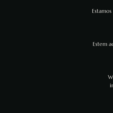
Estamos 
Estem ac
We
i