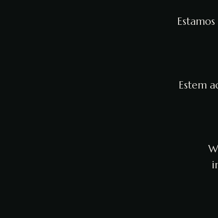
Estamos 
Estem ac
We
i