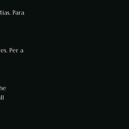
ias. Para
es. Per a
the
ll