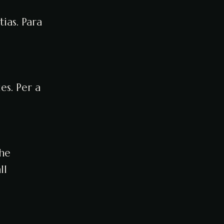
ias. Para
es. Per a
the
ll