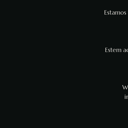
Estamos 
Estem ac
We
i