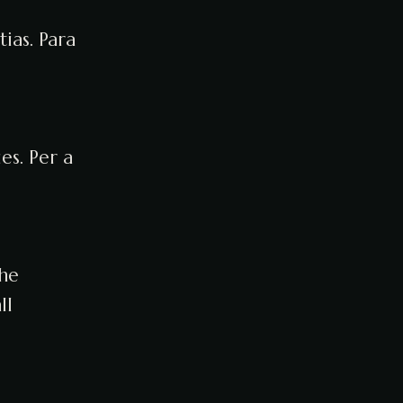
ias. Para
es. Per a
the
ll