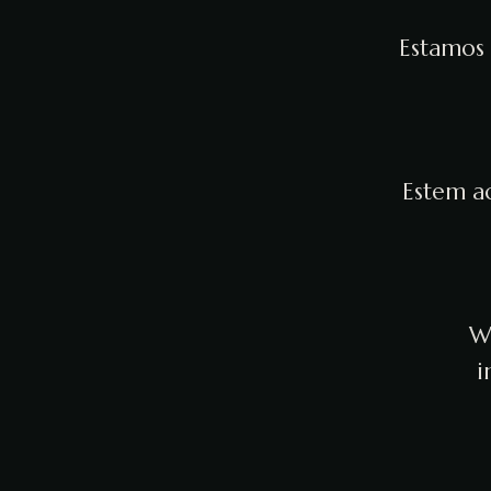
Estamos 
Estem ac
We
i