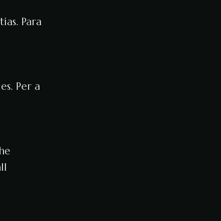
ias. Para
es. Per a
the
ll