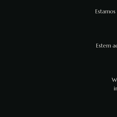
Estamos 
Estem ac
We
i